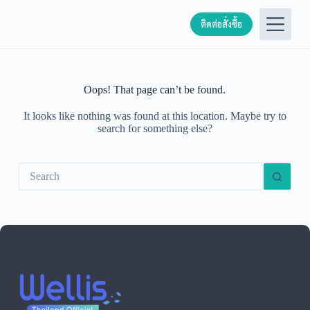
S
ติดต่อสั่งซื้อ
k
i
p
t
o
c
Oops! That page can’t be found.
o
n
It looks like nothing was found at this location. Maybe try to
t
search for something else?
e
n
t