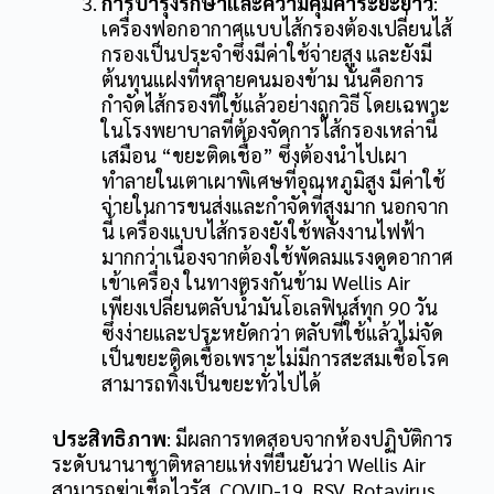
การบำรุงรักษาและความคุ้มค่าระยะยาว
:
เครื่องฟอกอากาศแบบไส้กรองต้องเปลี่ยนไส้
กรองเป็นประจำซึ่งมีค่าใช้จ่ายสูง และยังมี
ต้นทุนแฝงที่หลายคนมองข้าม นั่นคือการ
กำจัดไส้กรองที่ใช้แล้วอย่างถูกวิธี โดยเฉพาะ
ในโรงพยาบาลที่ต้องจัดการไส้กรองเหล่านี้
เสมือน “ขยะติดเชื้อ” ซึ่งต้องนำไปเผา
ทำลายในเตาเผาพิเศษที่อุณหภูมิสูง มีค่าใช้
จ่ายในการขนส่งและกำจัดที่สูงมาก นอกจาก
นี้ เครื่องแบบไส้กรองยังใช้พลังงานไฟฟ้า
มากกว่าเนื่องจากต้องใช้พัดลมแรงดูดอากาศ
เข้าเครื่อง ในทางตรงกันข้าม Wellis Air
เพียงเปลี่ยนตลับน้ำมันโอเลฟินส์ทุก 90 วัน
ซึ่งง่ายและประหยัดกว่า ตลับที่ใช้แล้วไม่จัด
เป็นขยะติดเชื้อเพราะไม่มีการสะสมเชื้อโรค
สามารถทิ้งเป็นขยะทั่วไปได้
ประสิทธิภาพ
: มีผลการทดสอบจากห้องปฏิบัติการ
ระดับนานาชาติหลายแห่งที่ยืนยันว่า Wellis Air
สามารถฆ่าเชื้อไวรัส COVID-19, RSV, Rotavirus,