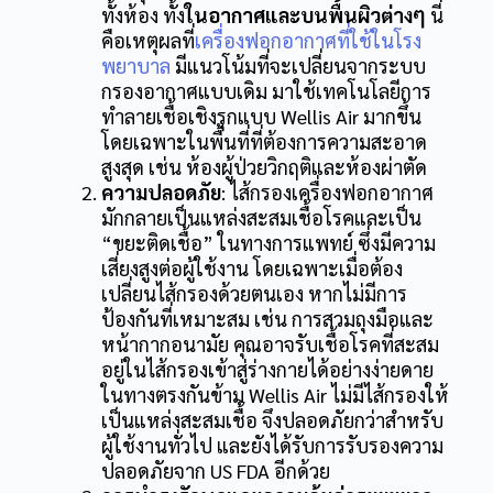
ทั้งห้อง ทั้ง
ในอากาศและบนพื้นผิวต่างๆ
นี่
คือเหตุผลที่
เครื่องฟอกอากาศที่ใช้ในโรง
พยาบาล
มีแนวโน้มที่จะเปลี่ยนจากระบบ
กรองอากาศแบบเดิม มาใช้เทคโนโลยีการ
ทำลายเชื้อเชิงรุกแบบ Wellis Air มากขึ้น
โดยเฉพาะในพื้นที่ที่ต้องการความสะอาด
สูงสุด เช่น ห้องผู้ป่วยวิกฤติและห้องผ่าตัด
ความปลอดภัย
:
ไส้กรองเครื่องฟอกอากาศ
มักกลายเป็นแหล่งสะสมเชื้อโรคและเป็น
“ขยะติดเชื้อ” ในทางการแพทย์ ซึ่งมีความ
เสี่ยงสูงต่อผู้ใช้งาน โดยเฉพาะเมื่อต้อง
เปลี่ยนไส้กรองด้วยตนเอง หากไม่มีการ
ป้องกันที่เหมาะสม เช่น การสวมถุงมือและ
หน้ากากอนามัย คุณอาจรับเชื้อโรคที่สะสม
อยู่ในไส้กรองเข้าสู่ร่างกายได้อย่างง่ายดาย
ในทางตรงกันข้าม Wellis Air ไม่มีไส้กรองให้
เป็นแหล่งสะสมเชื้อ จึงปลอดภัยกว่าสำหรับ
ผู้ใช้งานทั่วไป และยังได้รับการรับรองความ
ปลอดภัยจาก US FDA อีกด้วย