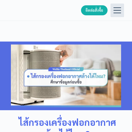
S
ติดต่อสั่งซื้อ
k
i
p
t
o
c
o
n
t
e
n
t
ไส้กรองเครื่องฟอกอากาศ