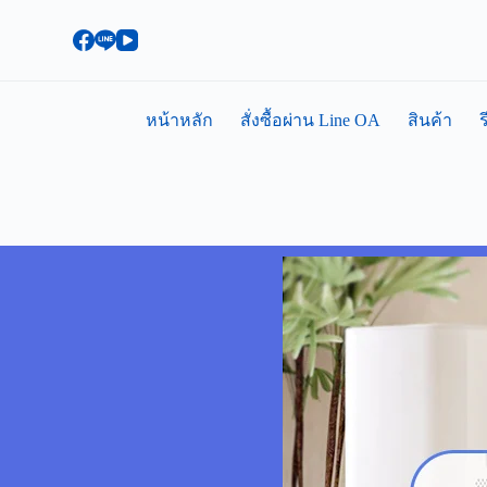
S
k
i
p
t
o
หน้าหลัก
สั่งซื้อผ่าน Line OA
สินค้า
ร
c
o
n
t
e
n
t