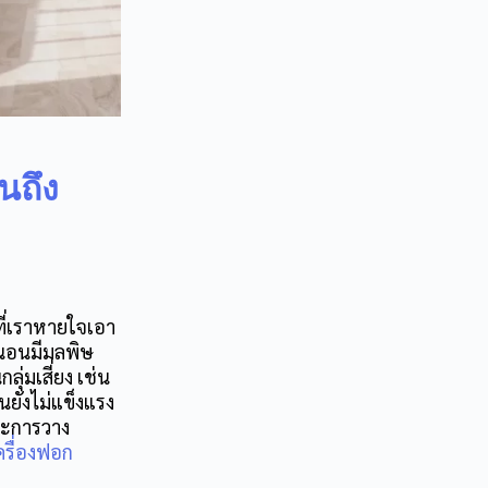
นถึง
ที่เราหายใจเอา
งนอนมีมลพิษ
ุ่มเสี่ยง เช่น
กันยังไม่แข็งแรง
ละการวาง
รื่องฟอก