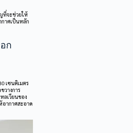
ญที่จะช่วยให้
อากาศเป็นหลัก
ฟอก
30 เซนติเมตร
ัดขวางการ
รไหลเวียนของ
ให้อากาศสะอาด