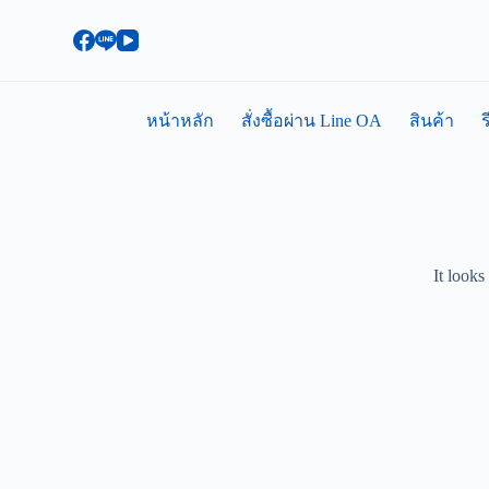
S
k
i
p
t
o
หน้าหลัก
สั่งซื้อผ่าน Line OA
สินค้า
ร
c
o
n
t
e
n
t
It looks