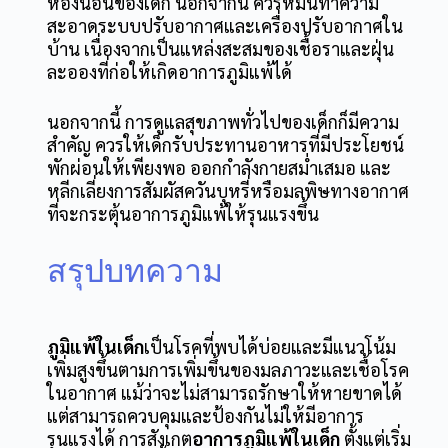
ห้องนอนของเด็ก นอกจากนี้ ควรหมั่นทำความ
สะอาดระบบปรับอากาศและเครื่องปรับอากาศใน
บ้าน เนื่องจากเป็นแหล่งสะสมของเชื้อราและฝุ่น
ละอองที่ก่อให้เกิดอาการภูมิแพ้ได้
นอกจากนี้ การดูแลสุขภาพทั่วไปของเด็กก็มีความ
สำคัญ ควรให้เด็กรับประทานอาหารที่มีประโยชน์
พักผ่อนให้เพียงพอ ออกกำลังกายสม่ำเสมอ และ
หลีกเลี่ยงการสัมผัสควันบุหรี่หรือมลพิษทางอากาศ
ที่จะกระตุ้นอาการภูมิแพ้ให้รุนแรงขึ้น
สรุปบทความ
ภูมิแพ้ในเด็ก
เป็นโรคที่พบได้บ่อยและมีแนวโน้ม
เพิ่มสูงขึ้นตามการเพิ่มขึ้นของมลภาวะและเชื้อโรค
ในอากาศ แม้ว่าจะไม่สามารถรักษาให้หายขาดได้
แต่สามารถควบคุมและป้องกันไม่ให้มีอาการ
รุนแรงได้ การสังเกต
อาการภูมิแพ้ในเด็ก
ตั้งแต่เริ่ม