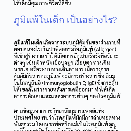
ให้เด็กมีคุณภาพชีวิตที่ดีขึ้น
ภูมิแพ้ในเด็ก เป็นอย่างไร?
ภูมิแพ้ในเด็ก
เกิดจากระบบภูมิคุ้มกันของร่างกายที่
ตอบสนองไวเกินปกติต่อสารก่อภูมิแพ้ (Allergen)
ที่เข้าสู่ร่างกาย ทำให้เกิดการอักเสบเรื้อรังที่อวัยวะ
ต่างๆ เช่น ผิวหนัง เยื่อบุจมูก เยื่อบุตา ทางเดิน
หายใจ หรือระบบทางเดินอาหาร เมื่อร่างกาย
สัมผัสกับสารก่อภูมิแพ้ จะมีการสร้างสารชื่อ อิมมู
โนโกลบูลินอี (Immunoglobulin E; IgE) ซึ่งกระตุ้น
ให้เซลล์ในร่างกายหลั่งสารเคมีออกมา ทำให้เกิด
อาการอักเสบและแสดงอาการต่างๆ ของโรคภูมิแพ้
ตามข้อมูลจากราชวิทยาลัยกุมารแพทย์แห่ง
ประเทศไทย พบว่าโรคภูมิแพ้มักมีการถ่ายทอดทาง
พันธุกรรม โดยหากพ่อหรือแม่เป็นโรคภูมิแพ้ ลูก
จะมีโอกาสเป็นโรคภูมิแพ้ถึง 20-40% และหากทั้ง