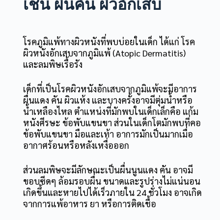
เช่น ผื่นคัน ผิวอักเสบ
โรคภูมิแพ้ทางผิวหนังที่พบบ่อยในเด็ก ได้แก่ โรค
ผิวหนังอักเสบจากภูมิแพ้ (Atopic Dermatitis)
และลมพิษเรื้อรัง
เด็กที่เป็นโรคผิวหนังอักเสบจากภูมิแพ้จะมีอาการ
ผื่นแดง คัน ผิวแห้ง และบางครั้งอาจมีตุ่มน้ำหรือ
น้ำเหลืองไหล ตำแหน่งที่มักพบในเด็กเล็กคือ แก้ม
หนังศีรษะ ข้อพับแขนขา ส่วนในเด็กโตมักพบที่คอ
ข้อพับแขนขา มือและเท้า อาการมักเป็นมากเมื่อ
อากาศร้อนหรือหลังเหงื่อออก
ส่วนลมพิษจะมีลักษณะเป็นผื่นนูนแดง คัน อาจมี
ขอบซีดๆ ล้อมรอบผื่น ขนาดและรูปร่างไม่แน่นอน
เกิดขึ้นและหายไปได้เร็วภายใน 24 ชั่วโมง อาจเกิด
จากการแพ้อาหาร ยา หรือการติดเชื้อ