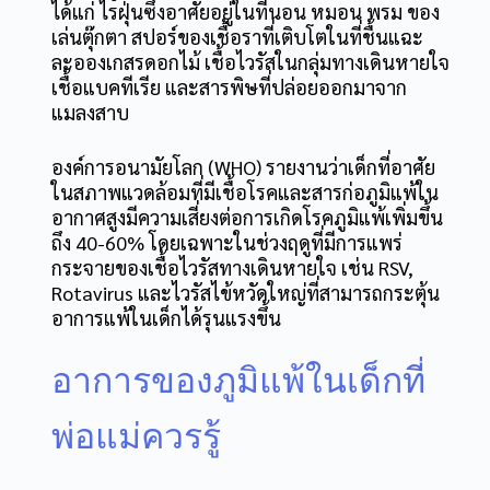
ได้แก่ ไรฝุ่นซึ่งอาศัยอยู่ในที่นอน หมอน พรม ของ
เล่นตุ๊กตา สปอร์ของเชื้อราที่เติบโตในที่ชื้นแฉะ
ละอองเกสรดอกไม้ เชื้อไวรัสในกลุ่มทางเดินหายใจ
เชื้อแบคทีเรีย และสารพิษที่ปล่อยออกมาจาก
แมลงสาบ
องค์การอนามัยโลก (WHO) รายงานว่าเด็กที่อาศัย
ในสภาพแวดล้อมที่มีเชื้อโรคและสารก่อภูมิแพ้ใน
อากาศสูงมีความเสี่ยงต่อการเกิดโรคภูมิแพ้เพิ่มขึ้น
ถึง 40-60% โดยเฉพาะในช่วงฤดูที่มีการแพร่
กระจายของเชื้อไวรัสทางเดินหายใจ เช่น RSV,
Rotavirus และไวรัสไข้หวัดใหญ่ที่สามารถกระตุ้น
อาการแพ้ในเด็กได้รุนแรงขึ้น
อาการของภูมิแพ้ในเด็กที่
พ่อแม่ควรรู้