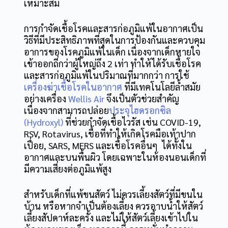
เหมาะสม
การกำจัดเชื้อโรคและสารก่อภูมิแพ้ในอากาศเป็น
วิธีที่มีประสิทธิภาพที่สุดในการป้องกันและควบคุม
อาการของโรคภูมิแพ้ในเด็ก เนื่องจากเด็กหายใจ
เข้าออกถี่กว่าผู้ใหญ่ถึง 2 เท่า ทำให้ได้รับเชื้อโรค
และสารก่อภูมิแพ้ในปริมาณที่มากกว่า การใช้
เครื่องฆ่าเชื้อโรคในอากาศ
ที่มีเทคโนโลยีล้ำสมัย
อย่างเครื่อง
Wellis Air
จึงเป็นตัวช่วยสำคัญ
เนื่องจากสามารถปล่อย
ประจุไฮดรอกซิล
(Hydroxyl)
ที่ช่วยกำจัดเชื้อไวรัส เช่น
COVID-19,
RSV, Rotavirus, เชื้อที่ทำให้เกิดโรคมือเท้าปาก
เปื่อย, SARS, MERS และเชื้อโรคอื่นๆ
ได้ทั้งใน
อากาศและบนพื้นผิว โดยเฉพาะในห้องนอนเด็กที่
มีความเสี่ยงต่อภูมิแพ้สูง
สำหรับเด็กที่แพ้ขนสัตว์ ไม่ควรเลี้ยงสัตว์ที่มีขนใน
บ้าน หรือหากจำเป็นต้องเลี้ยง ควรอาบน้ำให้สัตว์
เลี้ยงสัปดาห์ละครั้ง และไม่ให้สัตว์เลี้ยงเข้าไปใน