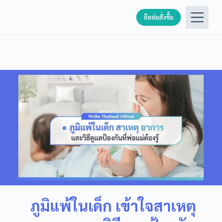
S
ติดต่อสั่งซื้อ
k
i
p
t
o
c
o
n
t
e
n
t
ภูมิแพ้ในเด็ก เข้าใจสาเหตุ