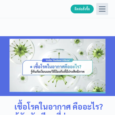
S
ติดต่อสั่งซื้อ
k
i
p
t
o
c
o
n
t
e
n
t
เชื้อโรคในอากาศ คืออะไร?