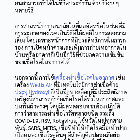
คนสามารถทำได้ในชีวิตประจำวัน ด้วยวิธีง่ายๆ
หลายวิธี
การสวมหน้ากากอนามัยในที่แออัดหรือในช่วงที่มี
การระบาดของโรคเป็นวิธีที่ได้ผลดีในการลดความ
เสี่ยง โดยเฉพาะหน้ากากที่มีประสิทธิภาพในการก
รอง การเปิดหน้าต่างและเพิ่มการถ่ายเทอากาศใน
บ้านหรืออาคารก็เป็นอีกวิธีที่ช่วยลดความเข้มข้น
ของเชื้อโรคในอากาศได้
นอกจากนี้ การใช้
เครื่องฆ่าเชื้อโรคในอากาศ
เช่น
เครื่อง
Wellis Air
ที่มีเทคโนโลยีการฆ่าเชื้อด้วย
ประจุ Hydroxyl
ก็เป็นอีกทางเลือกที่มีประสิทธิภาพ
เครื่องนี้สามารถกำจัดเชื้อโรคได้ทั้งในอากาศและ
บนพื้นผิวต่างๆ โดยมีผลทดสอบจากห้องปฏิบัติ
การว่าสามารถฆ่าเชื้อไวรัสหลายชนิด รวมถึง
COVID-19, RSV, Rotavirus, ไข้หวัดใหญ่ทุกสาย
พันธุ์, SARS, MERS, เชื้อที่ทำให้เกิดโรคมือเท้าปาก
เปื่อย และเชื้อโรคอื่นๆ ที่สำคัญคือ
ปลอดภัยต่อ