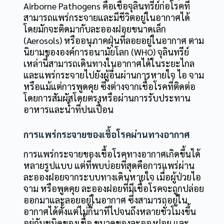
Airborne Pathogens คือเชื้อจุลินทรีย์ก่อโรคที่
สามารถแพร่กระจายและมีชีวิตอยู่ในอากาศได้
โดยมักจะติดมากับละอองฝอยขนาดเล็ก
(Aerosols) หรืออนุภาคฝุ่นที่ลอยอยู่ในอากาศ ตาม
นิยามขององค์การอนามัยโลก (WHO) จุลินทรีย์
เหล่านี้สามารถเดินทางในอากาศได้ในระยะไกล
และแพร่กระจายไปยังผู้อื่นผ่านการหายใจ ไอ จาม
หรือแม้แต่การพูดคุย ซึ่งต่างจากเชื้อโรคที่ติดต่อ
โดยการสัมผัสโดยตรงหรือผ่านการรับประทาน
อาหารและน้ำที่ปนเปื้อน
การแพร่กระจายของเชื้อโรคผ่านทางอากาศ
การแพร่กระจายของเชื้อโรคทางอากาศเกิดขึ้นได้
หลายรูปแบบ แต่ที่พบบ่อยที่สุดคือการแพร่ผ่าน
ละอองฝอยจากระบบทางเดินหายใจ เมื่อผู้ป่วยไอ
จาม หรือพูดคุย ละอองฝอยที่มีเชื้อโรคจะถูกปล่อย
ออกมาและลอยอยู่ในอากาศ ซึ่งสามารถอยู่ใน
อากาศได้ตั้งแต่ไม่กี่นาทีไปจนถึงหลายชั่วโมงขึ้น
อยู่กับชนิดของเชื้อ ขนาดของละอองฝอย และ