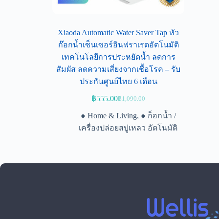
Xiaoda Automatic Water Saver Tap หัว
ก๊อกน้ำเซ็นเซอร์อินฟราเรดอัตโนมัติ
เทคโนโลยีการประหยัดน้ำ ลดการ
สัมผัส ลดความเสี่ยงจากเชื้อโรค – รับ
ประกันศูนย์ไทย 6 เดือน
฿
555.00
฿
1,090.00
● Home & Living
,
● ก็อกน้ำ /
เครื่องปล่อยสบู่เหลว อัตโนมัติ