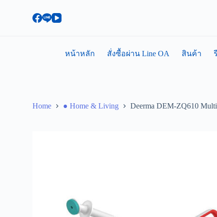
S
k
i
p
t
o
หน้าหลัก
สั่งซื้อผ่าน Line OA
สินค้า
ร
c
o
n
t
e
n
Home
● Home & Living
Deerma DEM-ZQ610 Multi-fu
t